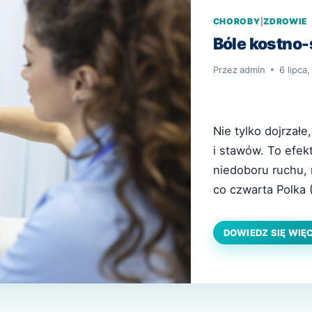
CHOROBY
|
ZDROWIE
Bóle kostno
Przez
admin
6 lipca
Nie tylko dojrzałe
i stawów. To efek
niedoboru ruchu, 
co czwarta Polka 
stawowych – wynik
* zrealizowanego 
DOWIEDZ SIĘ WIĘ
Firma bada…