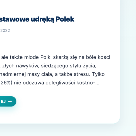
-stawowe udręką Polek
, 2022
, ale także młode Polki skarżą się na bóle kości
t złych nawyków, siedzącego stylu życia,
nadmiernej masy ciała, a także stresu. Tylko
(26%) nie odczuwa dolegliwości kostno-
a z badania „Profilaktyka zdrowia kobiet”
wiosną 2022 roku dla Gedeon Richter Polska.
BÓLE
CEJ
KOSTNO-
STAWOWE
UDRĘKĄ
POLEK