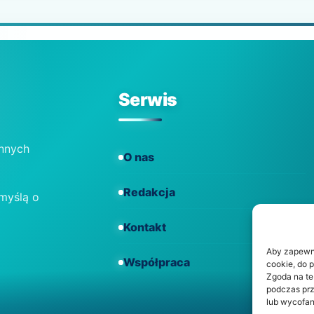
Serwis
ennych
O nas
Redakcja
 myślą o
Kontakt
Aby zapewnić
Współpraca
cookie, do 
Zgoda na te
podczas prz
lub wycofan