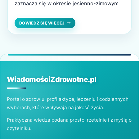
zaznacza się w okresie jesienno-zimowym.
To właśnie wtedy, ze względu na
ograniczoną ilość światła słonecznego, wiele
WITAMINA
DOWIEDZ SIĘ WIĘCEJ
D
osób narażonych jest na jej niedobór. Zimą
ZIMĄ
rzadziej przebywamy na świeżym powietrzu,
–
OBJAWY
nosimy odzież zakrywającą niemal całe ciało,
NIEDOBORU
a synteza skórna witaminy D jest
I
niewystarczająca….
BEZPIECZNA
SUPLEMENTACJA
WiadomościZdrowotne.pl
Portal o zdrowiu, profilaktyce, leczeniu i codziennych
wyborach, które wpływają na jakość życia.
Praktyczna wiedza podana prosto, rzetelnie i z myślą o
czytelniku.