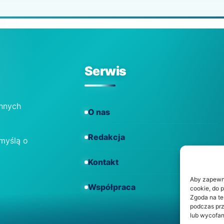
Serwis
ennych
O nas
Redakcja
 myślą o
Kontakt
Aby zapewnić
Współpraca
cookie, do 
Zgoda na te
podczas prz
lub wycofan