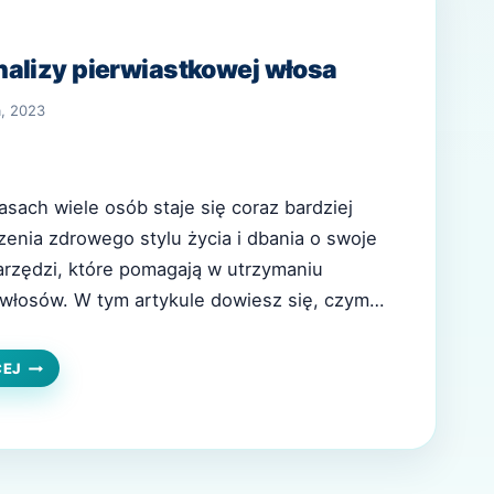
alizy pierwiastkowej włosa
a, 2023
asach wiele osób staje się coraz bardziej
nia zdrowego stylu życia i dbania o swoje
arzędzi, które pomagają w utrzymaniu
t włosów. W tym artykule dowiesz się, czym
wiastkowa włosa, dlaczego jest ważna, co
nalizie pierwiastkowej włosa oraz jakie są
ZNACZENIE
CEJ
ANALIZY
ące…
PIERWIASTKOWEJ
WŁOSA