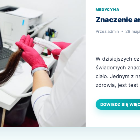
MEDYCYNA
Znaczenie an
Przez
admin
28 maj
W dzisiejszych cz
świadomych znacze
ciało. Jednym z n
zdrowia, jest tes
jest analiza pier
można znaleźć w a
DOWIEDZ SIĘ WIĘ
korzyści wynikaj