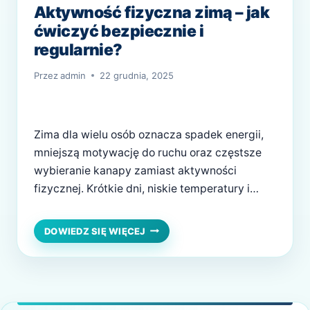
Aktywność fizyczna zimą – jak
ćwiczyć bezpiecznie i
regularnie?
Przez
admin
22 grudnia, 2025
Zima dla wielu osób oznacza spadek energii,
mniejszą motywację do ruchu oraz częstsze
wybieranie kanapy zamiast aktywności
fizycznej. Krótkie dni, niskie temperatury i
niekorzystne warunki atmosferyczne
skutecznie zniechęcają do regularnych
AKTYWNOŚĆ
DOWIEDZ SIĘ WIĘCEJ
FIZYCZNA
ćwiczeń. Tymczasem aktywność fizyczna
ZIMĄ
zimą ma ogromne znaczenie nie tylko dla
–
kondycji, ale także dla zdrowia psychicznego i
JAK
odporności organizmu. Kluczem jest
ĆWICZYĆ