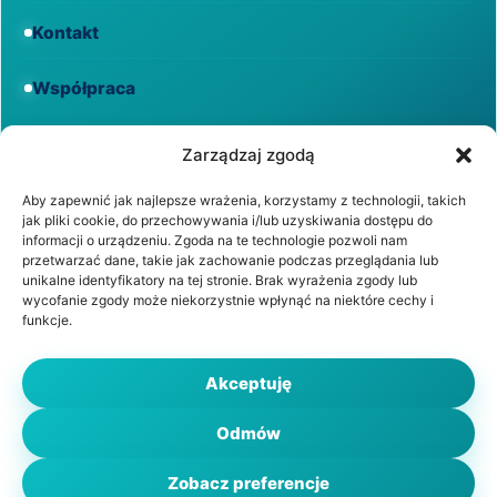
Kontakt
Współpraca
Informacje
Zarządzaj zgodą
Aby zapewnić jak najlepsze wrażenia, korzystamy z technologii, takich
jak pliki cookie, do przechowywania i/lub uzyskiwania dostępu do
Regulamin
informacji o urządzeniu. Zgoda na te technologie pozwoli nam
przetwarzać dane, takie jak zachowanie podczas przeglądania lub
unikalne identyfikatory na tej stronie. Brak wyrażenia zgody lub
Polityka prywatności
wycofanie zgody może niekorzystnie wpłynąć na niektóre cechy i
funkcje.
Polityka cookies
Akceptuję
Odmów
© 2026 WiadomościZdrowotne.pl. Wszystkie prawa
zastrzeżone.
Zobacz preferencje