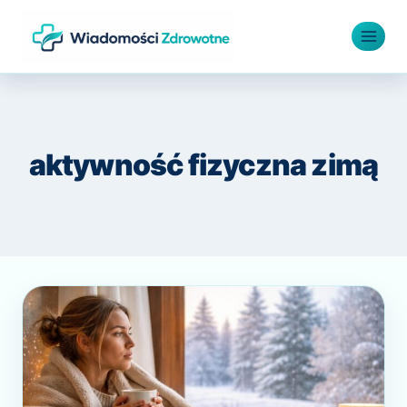
Przejdź
do
treści
aktywność fizyczna zimą