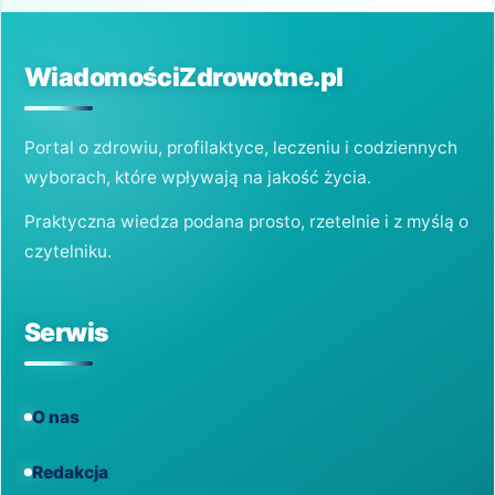
BEZPIECZNIE
odpowiednie przygotowanie, dostosowanie
I
form…
REGULARNIE?
WiadomościZdrowotne.pl
Portal o zdrowiu, profilaktyce, leczeniu i codziennych
wyborach, które wpływają na jakość życia.
Praktyczna wiedza podana prosto, rzetelnie i z myślą o
czytelniku.
Serwis
O nas
Redakcja