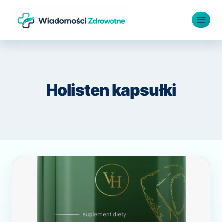
Przejdź
do
treści
Holisten kapsułki