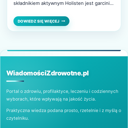
składnikiem aktywnym Holisten jest garcinia
cambogia, która jest naturalnym ekstraktem
z owoców o tej samej nazwie. Uważa się, że
HOLISTEN
DOWIEDZ SIĘ WIĘCEJ
–
Garcinia cambogia działa poprzez
OPINIE
blokowanie zdolności organizmu do
I
EFEKTY.
wytwarzania tłuszczu oraz poprzez
JAKA
zwiększanie poziomu serotoniny w mózgu,
APTEKA
co pomaga zmniejszyć…
OFERUJE
TE
TABLETKI
WiadomościZdrowotne.pl
NA
ODCHUDZANIE?
Portal o zdrowiu, profilaktyce, leczeniu i codziennych
wyborach, które wpływają na jakość życia.
Praktyczna wiedza podana prosto, rzetelnie i z myślą o
czytelniku.